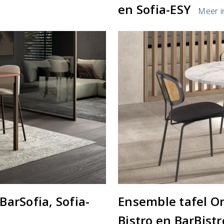
en Sofia-ESY
Meer i
BarSofia, Sofia-
Ensemble tafel On
Bistro en BarBistr