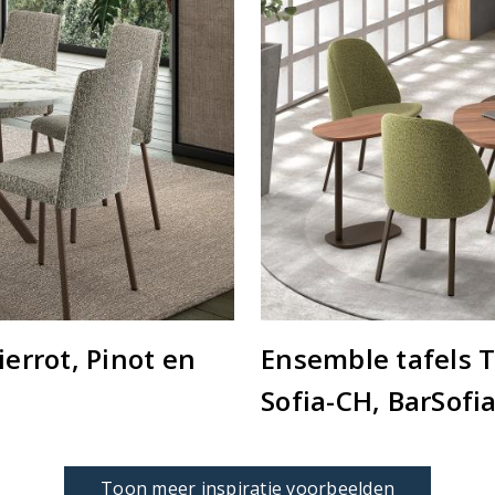
errot, Pinot en
Ensemble tafels T
Sofia-CH, BarSofi
Toon meer inspiratie voorbeelden