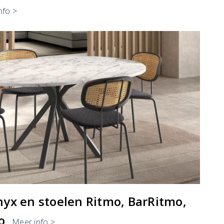
nfo >
yx en stoelen Ritmo, BarRitmo,
o
Meer info >