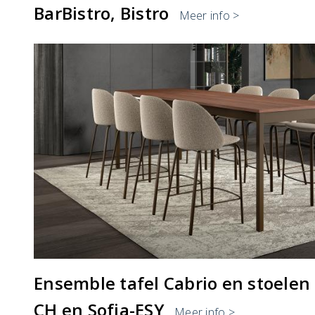
BarBistro, Bistro
Meer info >
Ensemble tafel Cabrio en stoelen 
CH en Sofia-ESY
Meer info >