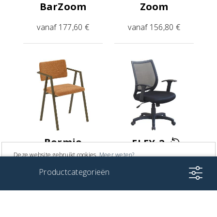
BarZoom
Zoom
vanaf 177,60 €
vanaf 156,80 €
Bormio
FLEX-2
Deze website gebruikt cookies.
Meer weten?
vanaf 193,60 €
vanaf 108,80 €
Productcategorieën
Ik ga akkoord
Zitten