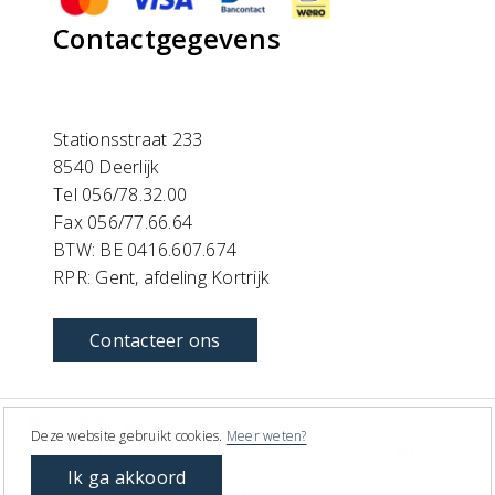
Contactgegevens
Stationsstraat 233
8540 Deerlijk
Tel 056/78.32.00
Fax 056/77.66.64
BTW: BE 0416.607.674
RPR: Gent, afdeling Kortrijk
Contacteer ons
©
2026 Pergalis
Deze website gebruikt cookies.
Meer weten?
Cookie policy
Disclaimer
Privacy policy
NL
FR
Ik ga akkoord
©
2026 Created by
O2 Agency