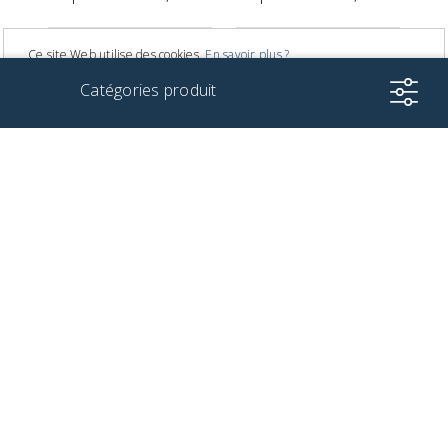
Ce site Web utilise des cookies.
En savoir plus ?
Catégories produit
Je suis d'accord
Sièges
Tables
BarBistro
BarAmica
Dormir
à partir de 180,80 €
à partir de 198,40 €
Accessoires